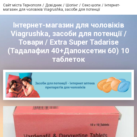
Сайт міста Тернополя
Довідник
Шопінг
Секс-шопи
Інтернет-
магазин для чоловіків Viagrushka, засоби для потенції
Інтернет-магазин для чоловіків
Viagrushka, засоби для потенції /
Товари / Extra Super Tadarise
(Тадалафил 40+Дапоксетин 60) 10
таблеток