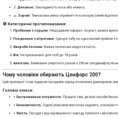
👃
Дихальні:
Закладеність носа або нежить.
🌫
Зорові:
Тимчасова зміна сприйняття кольорів (синій відтінок
🚫 Категоричні протипоказання:
Проблеми з серцем:
Нещодавній інфаркт, інсульт, важка арит
Поєднання з нітратами:
Суворе табу на одночасний прийом з п
Хвороби печінки:
Важка печінкова недостатність.
Вік:
Не призначено для осіб до 18 років.
Алкоголь:
Вживання спиртного разом з 200 мг силденафілу може
Чому чоловіки обирають Ценфорс 200?
Цей препарат став лідером продажів серед посилених дженериків зав
Головні плюси:
⭐
Екстремальна потужність:
Працює там, де інші засоби безсил
⭐
Економічність:
Однієї упаковки вистачає надовго, оскільки та
⭐
Якість:
Продукт від перевіреного заводу Centurion Laboratori