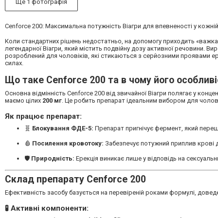
Ще 1 фотографія
Cenforce 200: Максимальна потужність Віагри для впевненості у кожній
Коли стандартних рішень недостатньо, на допомогу приходить «важка 
легендарної Віагри, який містить подвійну дозу активної речовини. 
розроблений для чоловіків, які стикаються з серйозними проявами ер
силах.
Що таке Cenforce 200 та в чому його особлив
Основна відмінність Cenforce 200 від звичайної Віагри полягає у конце
маємо цілих
200 мг
. Це робить препарат ідеальним вибором для чолові
Як працює препарат:
🧬
Блокування ФДЕ-5:
Препарат пригнічує фермент, який пере
🩸
Посилення кровотоку:
Забезпечує потужний приплив крові д
🛡
Природність:
Ерекція виникає лише у відповідь на сексуальни
Склад препарату Cenforce 200
Ефективність засобу базується на перевіреній роками формулі, довед
🧪 Активні компоненти: