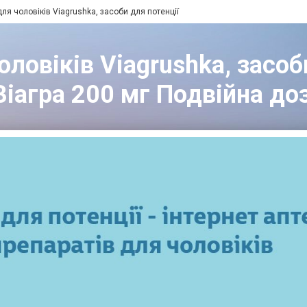
для чоловіків Viagrushka, засоби для потенції
ловіків Viagrushka, засоби
Віагра 200 мг Подвійна до