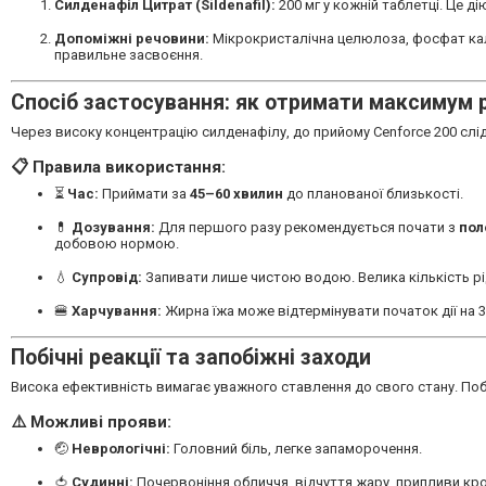
Силденафіл Цитрат (Sildenafil):
200 мг у кожній таблетці. Це ді
Допоміжні речовини:
Мікрокристалічна целюлоза, фосфат каль
правильне засвоєння.
Спосіб застосування: як отримати максимум 
Через високу концентрацію силденафілу, до прийому Cenforce 200 слід
📋 Правила використання:
⏳
Час:
Приймати за
45–60 хвилин
до планованої близькості.
💊
Дозування:
Для першого разу рекомендується почати з
пол
добовою нормою.
💧
Супровід:
Запивати лише чистою водою. Велика кількість р
🍔
Харчування:
Жирна їжа може відтермінувати початок дії на
Побічні реакції та запобіжні заходи
Висока ефективність вимагає уважного ставлення до свого стану. Поб
⚠️ Можливі прояви:
🤕
Неврологічні:
Головний біль, легке запаморочення.
🍅
Судинні:
Почервоніння обличчя, відчуття жару, припливи кро