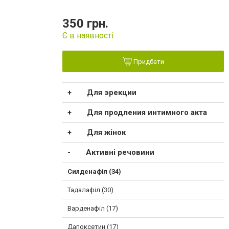
350 грн.
Є в наявності
Придбати
Для эрекции
Для продления интимного акта
Для жінок
Активні речовини
Силденафіл (34)
Тадалафіл (30)
Варденафіл (17)
Дапоксетин (17)