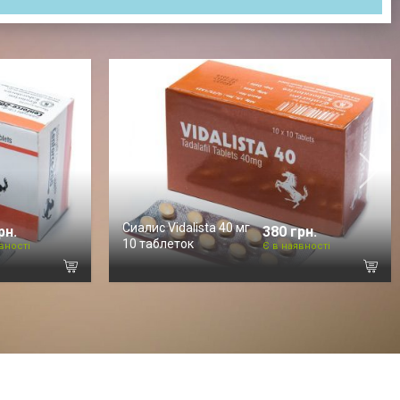
Cиалис Vidalista 40 мг
рн.
380 грн.
10 таблеток
вності
Є в наявності