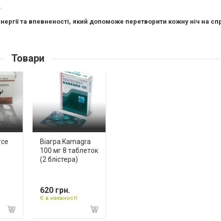
.
нергії та впевненості, який допоможе перетворити кожну ніч на с
Товари
rce
Віагра Kamagra
100 мг 8 таблеток
(2 блістера)
620 грн.
Є в наявності