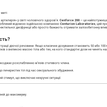
 миті
артилерія» у світі чоловічого здоров’я.
Cenforce 200
— це найпотужніш
Вироблений відомою індійською компанією
Centurion Laboratories
, цей п
ектильної дисфункції або просто бажають отримати залізобетонну впевн
ість?
нтрації діючої речовини. Якщо класичне дозування становить 50 або 100 м
ків з великою масою тіла або тих, на кого стандартні дози не чинять н
шкоджає розслабленню м'язів статевого члена.
о печеристих тіл під час сексуального збудження.
й стимул, що виключає незручні ситуації.
еній до максимуму.