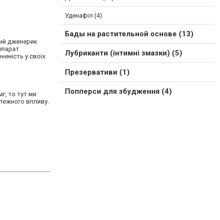
Уденафіл (4)
Бады на растительной основе (13)
ий дженерик
репарат
Лубриканти (інтимні змазки) (5)
еність у своїх
Презервативи (1)
Попперси для збудження (4)
г, то тут ми
алежного впливу.