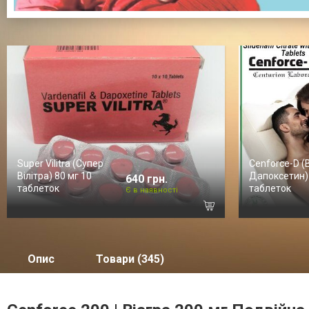
Super Vilitra (Супер
Cenforce-D (
Вілітра) 80 мг 10
Дапоксетин)
640 грн.
таблеток
таблеток
Є в наявності
Опис
Товари (345)