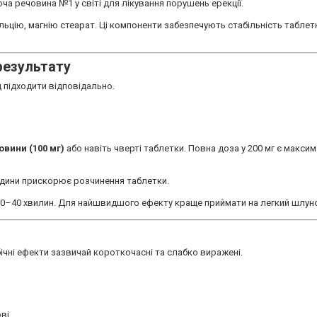
юча речовина №1 у світі для лікування порушень ерекції.
цію, магнію стеарат. Ці компоненти забезпечують стабільність таблетки
результату
 підходити відповідально.
овини (100 мг)
або навіть чверті таблетки. Повна доза у 200 мг є макс
ідини прискорює розчинення таблетки.
 30–40 хвилин. Для найшвидшого ефекту краще приймати на легкий шлун
ічні ефекти зазвичай короткочасні та слабко виражені.
ві.