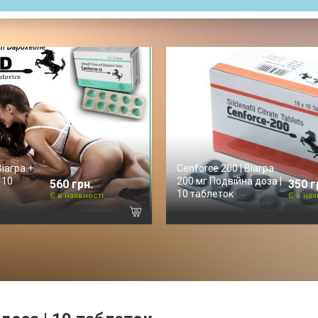
Віагра +
Cenforce 200 | Віагра
 10
200 мг Подвійна доза |
560 грн.
350 г
10 таблеток
Є в наявності
Є в ная