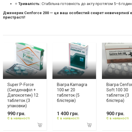
⭐
Тривалість:
Стабільна готовність до акту протягом 5–6 годин
Дженерик Cenforce 200 — це ваш особистий секрет невичерпної е
пристрасті!
Super P-Force
Віагра Kamagra
Віагра Cenfo
(Силденафіл +
100 мг 20
Soft 100 30
Дапоксетин) 12
таблеток (5
таблеток (3
таблеток (3
блістерів)
блістера)
упаковки)
990 грн.
1 400 грн.
900 грн.
Є в наявності
Є в наявності
Є в наявності