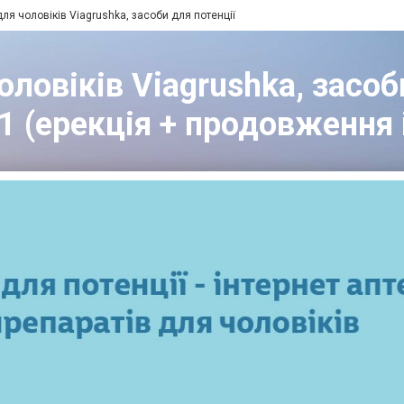
для чоловіків Viagrushka, засоби для потенції
ловіків Viagrushka, засоби
 1 (ерекція + продовження