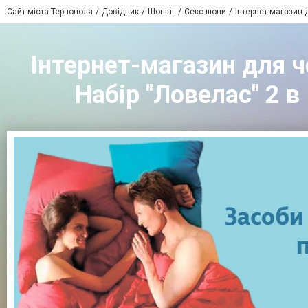
Сайт міста Тернополя
Довідник
Шопінг
Секс-шопи
Інтернет-магазин 
Інтернет-магазин для чо
Набір "Ловелас" 2 в