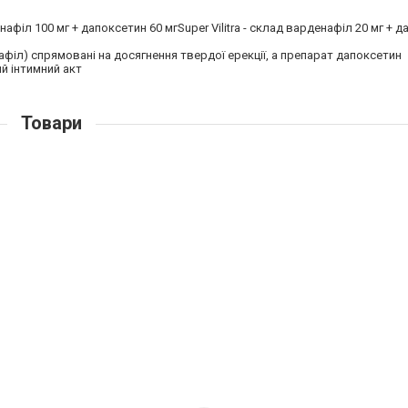
афіл 100 мг + дапоксетин 60 мгSuper Vilitra - склад варденафіл 20 мг + д
афіл) спрямовані на досягнення твердої ерекції, а препарат дапоксетин
й інтимний акт
Товари