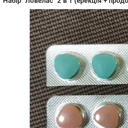
Набір "Ловелас" 2 в 1 (ерекція + про