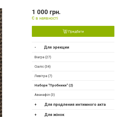
1 000 грн.
Є в наявності
Придбати
Для эрекции
Віагра (27)
Сіаліс (34)
Левітра (7)
Набори "Пробники" (2)
Аванафіл (3)
Для продления интимного акта
Для жінок