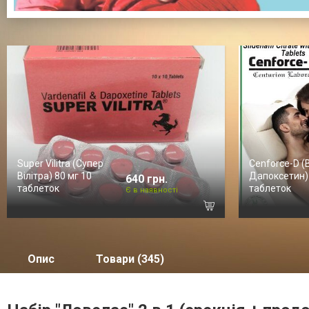
Super Vilitra (Супер
Cenforce-D (
Вілітра) 80 мг 10
Дапоксетин)
640 грн.
таблеток
таблеток
Є в наявності
Опис
Товари (345)