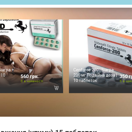
Віагра +
Cenforce 200 | Віагра
 10
200 мг Подвійна доза |
560 грн.
350 г
10 таблеток
Є в наявності
Є в ная