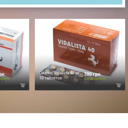
Cиалис Vidalista 40 мг
рн.
380 грн.
10 таблеток
вності
Є в наявності