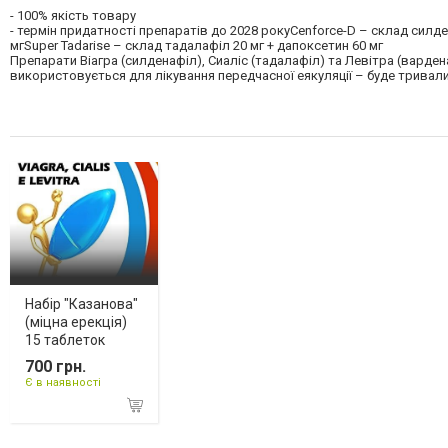
- 100% якість товару
- термін придатності препаратів до 2028 рокуCenforce-D – склад силден
мгSuper Tadarise – склад тадалафіл 20 мг + дапоксетин 60 мг
Препарати Віагра (силденафіл), Сиаліс (тадалафіл) та Левітра (варден
використовується для лікування передчасної еякуляції – буде тривали
Набір "Казанова"
(міцна ерекція)
15 таблеток
700 грн.
Є в наявності