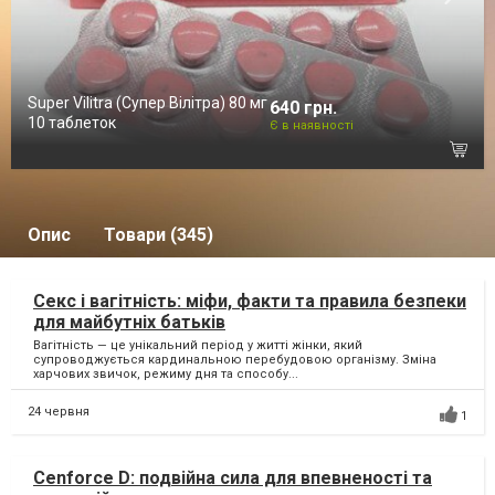
Super Vilitra (Супер Вілітра) 80 мг
640 грн.
10 таблеток
Є в наявності
Опис
Товари (345)
Секс і вагітність: міфи, факти та правила безпеки
для майбутніх батьків
Вагітність — це унікальний період у житті жінки, який
супроводжується кардинальною перебудовою організму. Зміна
харчових звичок, режиму дня та способу...
24 червня
1
Cenforce D: подвійна сила для впевненості та