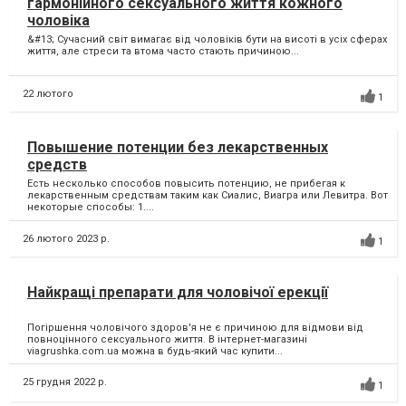
гармонійного сексуального життя кожного
чоловіка
&#13; Сучасний світ вимагає від чоловіків бути на висоті в усіх сферах
життя, але стреси та втома часто стають причиною...
22 лютого
1
Повышение потенции без лекарственных
средств
Есть несколько способов повысить потенцию, не прибегая к
лекарственным средствам таким как Сиалис, Виагра или Левитра. Вот
некоторые способы: 1....
26 лютого 2023 р.
1
Найкращі препарати для чоловічої ерекції
Погіршення чоловічого здоров'я не є причиною для відмови від
повноцінного сексуального життя. В інтернет-магазині
viagrushka.com.ua можна в будь-який час купити...
25 грудня 2022 р.
1