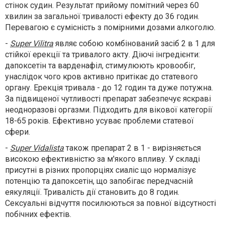
стінок судин. Результат прийому помітний через 60
хвилин за загальної тривалості ефекту до 36 годин.
Перевагою є сумісність з помірними дозами алкоголю.
-
Super Vilitra
являє собою комбінований засіб 2 в 1 для
стійкої ерекції та тривалого акту. Діючі інгредієнти:
дапоксетін та варденафіл, стимулюють кровообіг,
унаслідок чого кров активно притікає до статевого
органу. Ерекція тривала - до 12 годин та дуже потужна.
За підвищеної чутливості препарат забезпечує яскраві
неодноразові оргазми. Підходить для вікової категорії
18-65 років. Ефективно усуває проблеми статевої
сфери.
-
Super Vidalista
також препарат 2 в 1 - вирізняється
високою ефективністю за м'якого впливу. У складі
присутні в різних пропорціях сиаліс що нормалізує
потенцію та дапоксетін, що запобігає передчасній
еякуляції. Тривалість дії становить до 8 годин.
Сексуальні відчуття посилюються за повної відсутності
побічних ефектів.