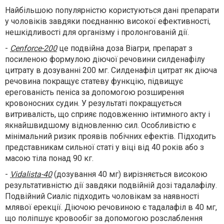
Найбільшою популярністю користуються дані препарати
у чоловіків завдяки поєднанню високої ефективності,
нешкідливості для організму і пролонгованій дії.
-
Cenforce-200
це подвійна доза Віагри, препарат з
посиленою формулою діючої речовини силденафілу
цитрату в дозуванні 200 мг. Силденафіл цитрат як діюча
речовина покращує статеву функцію, підвищує
ерегованість пеніса за допомогою розширення
кровоносних судин. У результаті покращується
витривалість, що сприяє подовженню інтимного акту і
якнайшвидшому відновленню сил. Особливістю є
мінімальний ризик проявів побічних ефектів. Підходить
представникам сильної статі у віці від 40 років або з
масою тіла понад 90 кг.
-
Vidalista-40
(дозування 40 мг) вирізняється високою
результативністю дії завдяки подвійній дозі тадалафілу.
Подвійний Сиаліс підходить чоловікам за наявності
млявої ерекції. Діючою речовиною є тадалафіл в 40 мг,
що поліпшує кровообіг за допомогою розслаблення