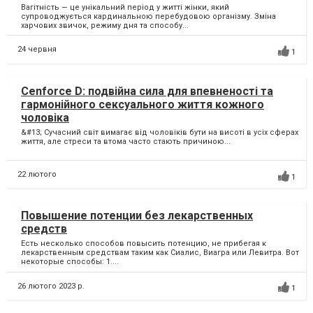
Вагітність — це унікальний період у житті жінки, який
супроводжується кардинальною перебудовою організму. Зміна
харчових звичок, режиму дня та способу...
24 червня
1
Cenforce D: подвійна сила для впевненості та
гармонійного сексуального життя кожного
чоловіка
&#13; Сучасний світ вимагає від чоловіків бути на висоті в усіх сферах
життя, але стреси та втома часто стають причиною...
22 лютого
1
Повышение потенции без лекарственных
средств
Есть несколько способов повысить потенцию, не прибегая к
лекарственным средствам таким как Сиалис, Виагра или Левитра. Вот
некоторые способы: 1....
26 лютого 2023 р.
1