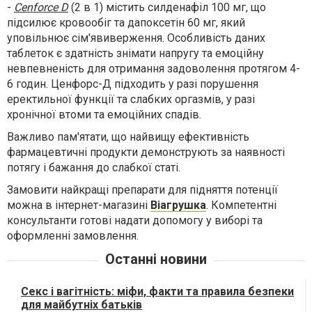
-
Cenforce D
(2 в 1) містить силденафіл 100 мг, що
підсилює кровообіг та дапоксетін 60 мг, який
уповільнює сім'явиверження. Особливість даних
таблеток є здатність знімати напругу та емоційну
невпевненість для отримання задоволення протягом 4-
6 годин. Ценфорс-Д підходить у разі порушення
еректильної функції та слабких оргазмів, у разі
хронічної втоми та емоційних спадів.
Важливо пам'ятати, що найвищу ефективність
фармацевтичні продукти демонструють за наявності
потягу і бажання до слабкої статі.
Замовити найкращі препарати для підняття потенції
можна в інтернет-магазині
Віагрушка
. Компетентні
консультанти готові надати допомогу у виборі та
оформленні замовлення.
Останні новини
Секс і вагітність: міфи, факти та правила безпеки
для майбутніх батьків