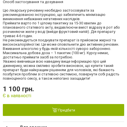
Спосіб застосування та дозування
Цю лікарську речовину необхідно застосовувати за
рекомендованою інструкцією, що забезпечить мінімізацію
виникнення небажаних негативних наслідків.
Приймати варто по 1 цілому пакетику за 15-30 хвилин до
планованого статевого акту, видавлюючи вміст відразу в рот або
розчиняючи желе у воді (вийде фруктовий напій). Дія препарату
триває 4-6 годин.
Не рекомендується поєднувати препарат із прийомом жирної та
висококалорійної їжі. Це може сповільнити дію активних речовин.
Вживання алкоголю у будь-якій кількості суворо заборонено.
Максимальна добова доза – 1 пакетик (100 мг). Курсу немає,
достатньо приймати засіб за потребою.
Уважно вивчивши всю наведену вище інформацію про цей
дженерику, можна сміливо зробити висновок, що купити такий
препарат буде найкращим рішенням для чоловіків, які бажають
позбутися проблем зі статевою системою, повернути собі радість
повноцінного сексу, а також непогано заощадити!
1 100 грн.
Є в наявності
Придбати