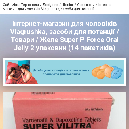
Сайт міста Тернополя
Довідник
Шопінг
Секс-шопи
Інтернет-
магазин для чоловіків Viagrushka, засоби для потенції
Інтернет-магазин для чоловіків
Viagrushka, засоби для потенції /
Товари / Желе Super P Force Oral
Jelly 2 упаковки (14 пакетиків)