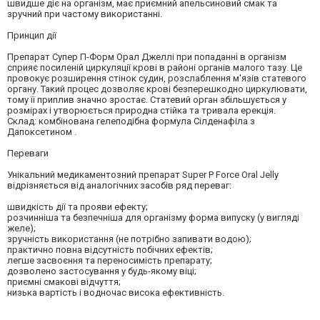
швидше діє на організм, має приємний апельсиновий смак та
зручний при частому використанні.
Принцип дії
Препарат Супер П-Форм Орал Джеллі при попаданні в організм
сприяє посиленій циркуляції крові в районі органів малого тазу. Це
провокує розширення стінок судин, розслаблення м'язів статевого
органу. Такий процес дозволяє крові безперешкодно циркулювати,
тому її приплив значно зростає. Статевий орган збільшується у
розмірах і утворюється природна стійка та тривала ерекція.
Склад: комбінована гелеподібна формула Сілденафіла з
Дапоксетином .
Переваги
Унікальний медикаментозний препарат Super P Force Oral Jelly
відрізняється від аналогічних засобів ряд переваг:
швидкість дії та прояви ефекту;
розчинніша та безпечніша для організму форма випуску (у вигляді
желе);
зручність використання (не потрібно запивати водою);
практично повна відсутність побічних ефектів;
легше засвоєння та переносимість препарату;
дозволено застосування у будь-якому віці;
приємні смакові відчуття;
низька вартість і водночас висока ефективність.