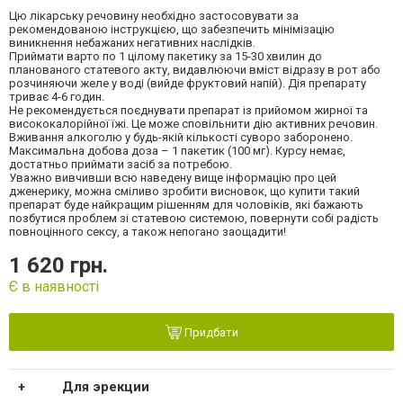
Цю лікарську речовину необхідно застосовувати за
рекомендованою інструкцією, що забезпечить мінімізацію
виникнення небажаних негативних наслідків.
Приймати варто по 1 цілому пакетику за 15-30 хвилин до
планованого статевого акту, видавлюючи вміст відразу в рот або
розчиняючи желе у воді (вийде фруктовий напій). Дія препарату
триває 4-6 годин.
Не рекомендується поєднувати препарат із прийомом жирної та
висококалорійної їжі. Це може сповільнити дію активних речовин.
Вживання алкоголю у будь-якій кількості суворо заборонено.
Максимальна добова доза – 1 пакетик (100 мг). Курсу немає,
достатньо приймати засіб за потребою.
Уважно вивчивши всю наведену вище інформацію про цей
дженерику, можна сміливо зробити висновок, що купити такий
препарат буде найкращим рішенням для чоловіків, які бажають
позбутися проблем зі статевою системою, повернути собі радість
повноцінного сексу, а також непогано заощадити!
1 620 грн.
Є в наявності
Придбати
Для эрекции