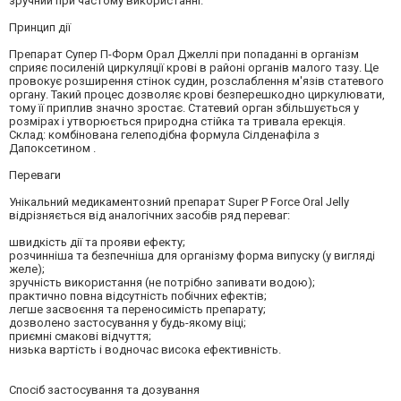
зручний при частому використанні.
Принцип дії
Препарат Супер П-Форм Орал Джеллі при попаданні в організм
сприяє посиленій циркуляції крові в районі органів малого тазу. Це
провокує розширення стінок судин, розслаблення м'язів статевого
органу. Такий процес дозволяє крові безперешкодно циркулювати,
тому її приплив значно зростає. Статевий орган збільшується у
розмірах і утворюється природна стійка та тривала ерекція.
Склад: комбінована гелеподібна формула Сілденафіла з
Дапоксетином .
Переваги
Унікальний медикаментозний препарат Super P Force Oral Jelly
відрізняється від аналогічних засобів ряд переваг:
швидкість дії та прояви ефекту;
розчинніша та безпечніша для організму форма випуску (у вигляді
желе);
зручність використання (не потрібно запивати водою);
практично повна відсутність побічних ефектів;
легше засвоєння та переносимість препарату;
дозволено застосування у будь-якому віці;
приємні смакові відчуття;
низька вартість і водночас висока ефективність.
Спосіб застосування та дозування