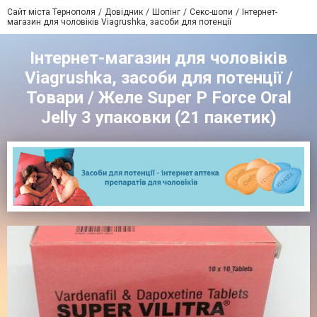
Сайт міста Тернополя
Довідник
Шопінг
Секс-шопи
Інтернет-
магазин для чоловіків Viagrushka, засоби для потенції
Інтернет-магазин для чоловіків
Viagrushka, засоби для потенції /
Товари / Желе Super P Force Oral
Jelly 3 упаковки (21 пакетик)